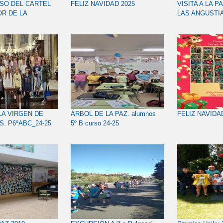
SO DEL CARTEL
FELIZ NAVIDAD 2025
VISITA A LA 
R DE LA
LAS ANGUSTI
 INFANTIL DE LA
P1ºABC_24-25
ANTA DE
2026
LA VIRGEN DE
ÁRBOL DE LA PAZ. alumnos
FELIZ NAVIDA
S. P6ºABC_24-25
5º B curso 24-25