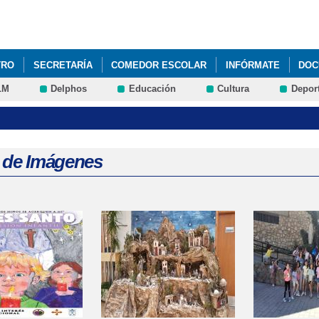
Pasar al
contenido
principal
TRO
SECRETARÍA
COMEDOR ESCOLAR
INFÓRMATE
DOC
LM
Delphos
Educación
Cultura
Depor
a de Imágenes
s