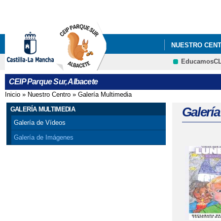
NUESTRO CEN
EducamosC
CEIP Parque Sur, Albacete
Inicio
»
Nuestro Centro
»
Galería Multimedia
Se encuentra usted aquí
Galerí
GALERÍA MULTIMEDIA
Galería de Vídeos
Galería de Imágenes
Página