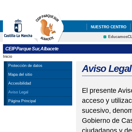
Pa
co
pri
NUESTRO CENTRO
EducamosC
DOCUMENTOS Y ENL
CRFP
CEIP Parque Sur, Albacete
Inicio
Se encuentra usted aquí
Aviso Legal
Protección de datos
Mapa del sitio
Accesibilidad
El presente Avis
Aviso Legal
acceso y utiliza
Página Principal
sucesivo, denom
Gobierno de Cas
ciudadanos y de