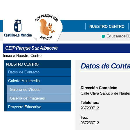
Pa
co
pri
NUESTRO CENTRO
EducamosC
DOCUMENTOS Y ENL
CRFP
CEIP Parque Sur, Albacete
Inicio
»
Nuestro Centro
Se encuentra usted aquí
Datos de Conta
NUESTRO CENTRO
Datos de Contacto
Galería Multimedia
Dirección Completa:
Galería de Vídeos
Calle Oliva Sabuco de Nantes
Galería de Imágenes
Teléfonos:
Proyecto Educativo
967233712
Fax:
967233712