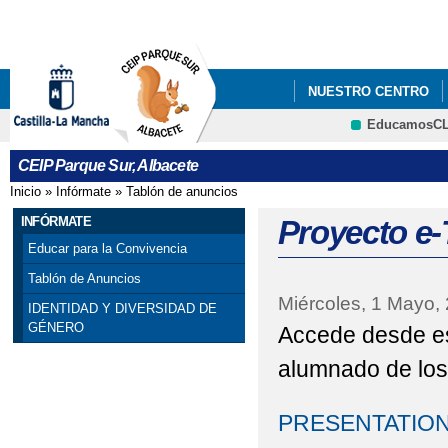
Pa
co
pri
NUESTRO CENTRO
EducamosC
DOCUMENTOS Y ENL
CRFP
CEIP Parque Sur, Albacete
Inicio
»
Infórmate
»
Tablón de anuncios
Se encuentra usted aquí
INFÓRMATE
Proyecto e
Educar para la Convivencia
Tablón de Anuncios
Miércoles, 1 Mayo,
IDENTIDAD Y DIVERSIDAD DE
GÉNERO
Accede desde est
alumnado de los 
PRESENTATIO