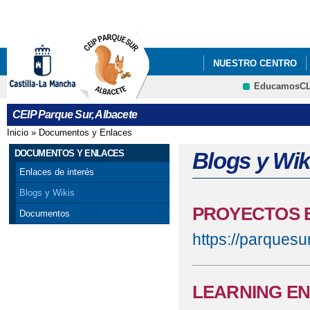
Pa
co
pri
NUESTRO CENTRO
EducamosC
DOCUMENTOS Y ENL
CRFP
CEIP Parque Sur, Albacete
Inicio
»
Documentos y Enlaces
Se encuentra usted aquí
DOCUMENTOS Y ENLACES
Blogs y Wik
Enlaces de interés
Blogs y Wikis
PROYECTOS 
Documentos
https://parquesu
LEARNING EN